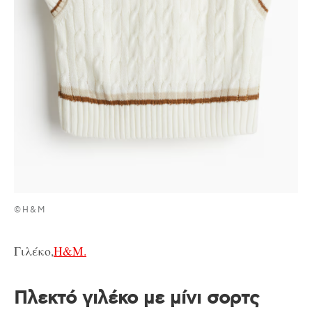
©H&M
Γιλέκο,
H&M.
Πλεκτό γιλέκο με μίνι σορτς