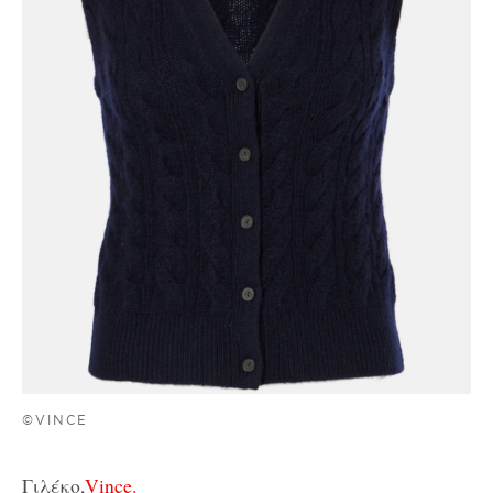
©VINCE
Γιλέκο,
Vince.