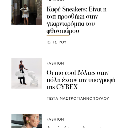
FASHION
Καφέ Sneakers: Είναι η
τοπ προσθήκη στην
γκαρνταρόμπα του
φθινοπώρου
ΙΩ ΤΣΙΡΟΥ
FASHION
Οι πιο cool βόλτες στην
πόλη έχουν την υπογραφή
της CYBEX
ΓΙΩΤΑ ΜΑΣΤΡΟΓΙΑΝΝΟΠΟΥΛΟΥ
FASHION