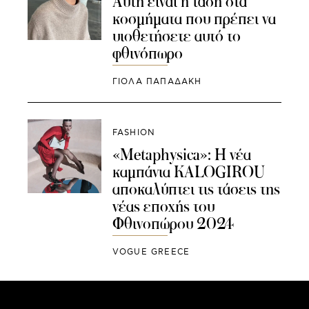
Αυτή είναι η τάση στα
κοσμήματα που πρέπει να
υιοθετήσετε αυτό το
φθινόπωρο
ΓΙΌΛΑ ΠΑΠΑΔΆΚΗ
FASHION
«Metaphysica»: Η νέα
καμπάνια KALOGIROU
αποκαλύπτει τις τάσεις της
νέας εποχής του
Φθινοπώρου 2024
VOGUE GREECE