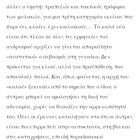
άλλες ο ληστής τραπεζών και τακτικός τρόφιµος
των φυλακών, για µια τρίτη κατηγορία εκείνος που
ψαρεύει, κλαίει, έχει κοιλιακούς… Τα καλά νέα
είναι ότι πλέον σε όλες τις ερµηνείες του
ανδρισµού αρχίζει να γίνεται απαραίτητο
«συστατικό» ο σεβασµός στη γυναίκα. ∆εν
πρόκειται για κλισέ, αλλά για προϋπόθεση, που
απουσίαζε παλιά. Και, όπως φαίνεται, η αρχή του
«καλού» ξεκινάει από το σηµείο που ο ίδιος ο
άντρας µπορεί να οµολογήσει τη δική του
αδυναµία, χωρίς να θυσιάζει την αρρενωπότητά
του. Όλες οι έρευνες καταλήγουν στο ότι οι άντρες
είναι πιο επιρρεπείς στην αυτοκτονία, στη βία και
στις καταχρήσεις, επειδή παραδοσιακά