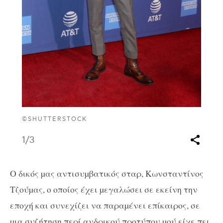
©SHUTTERSTOCK
1
/3
Ο δικός µας αντισυµβατικός σταρ, Κωνσταντίνος
Τζούµας, ο οποίος έχει µεγαλώσει σε εκείνη την
εποχή και συνεχίζει να παραµένει επίκαιρος, σε
µια συζήτηση περί ανδρικού προτύπου µού είχε πει