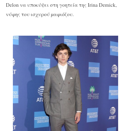
Delon να υποκύψει στη γοητεία της Irina Demick,
νύφης του ισχυρού µαφιόζου.