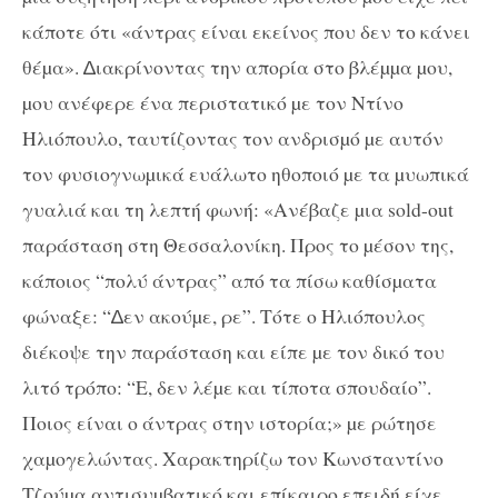
κάποτε ότι «άντρας είναι εκείνος που δεν το κάνει
θέµα». ∆ιακρίνοντας την απορία στο βλέµµα µου,
µου ανέφερε ένα περιστατικό µε τον Ντίνο
Ηλιόπουλο, ταυτίζοντας τον ανδρισµό µε αυτόν
τον φυσιογνωµικά ευάλωτο ηθοποιό µε τα µυωπικά
γυαλιά και τη λεπτή φωνή: «Ανέβαζε µια sold-out
παράσταση στη Θεσσαλονίκη. Προς το µέσον της,
κάποιος “πολύ άντρας” από τα πίσω καθίσµατα
φώναξε: “∆εν ακούµε, ρε”. Τότε ο Ηλιόπουλος
διέκοψε την παράσταση και είπε µε τον δικό του
λιτό τρόπο: “Ε, δεν λέµε και τίποτα σπουδαίο”.
Ποιος είναι ο άντρας στην ιστορία;» µε ρώτησε
χαµογελώντας. Χαρακτηρίζω τον Κωνσταντίνο
Τζούµα αντισυµβατικό και επίκαιρο επειδή είχε