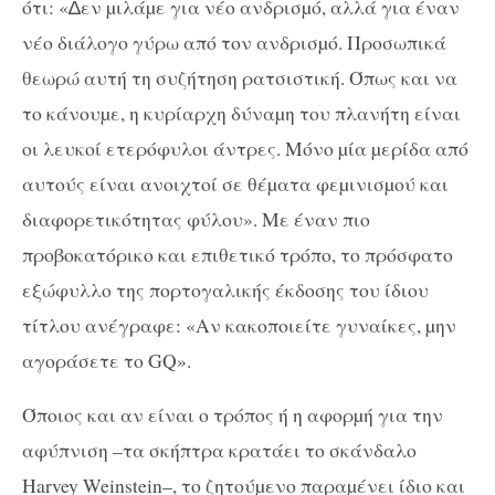
ότι: «∆εν µιλάµε για νέο ανδρισµό, αλλά για έναν
νέο διάλογο γύρω από τον ανδρισµό. Προσωπικά
θεωρώ αυτή τη συζήτηση ρατσιστική. Όπως και να
το κάνουµε, η κυρίαρχη δύναµη του πλανήτη είναι
οι λευκοί ετερόφυλοι άντρες. Μόνο µία µερίδα από
αυτούς είναι ανοιχτοί σε θέµατα φεµινισµού και
διαφορετικότητας φύλου». Με έναν πιο
προβοκατόρικο και επιθετικό τρόπο, το πρόσφατο
εξώφυλλο της πορτογαλικής έκδοσης του ίδιου
τίτλου ανέγραφε: «Αν κακοποιείτε γυναίκες, µην
αγοράσετε το GQ».
Όποιος και αν είναι ο τρόπος ή η αφορµή για την
αφύπνιση –τα σκήπτρα κρατάει το σκάνδαλο
Harvey Weinstein–, το ζητούµενο παραµένει ίδιο και