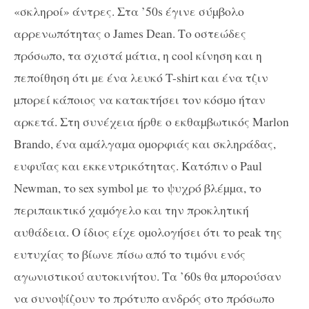
«σκληροί» άντρες. Στα ’50s έγινε σύµβολο
αρρενωπότητας o James Dean. Το οστεώδες
πρόσωπο, τα σχιστά µάτια, η cool κίνηση και η
πεποίθηση ότι µε ένα λευκό T-shirt και ένα τζιν
µπορεί κάποιος να κατακτήσει τον κόσµο ήταν
αρκετά. Στη συνέχεια ήρθε ο εκθαµβωτικός Marlon
Brando, ένα αµάλγαµα οµορφιάς και σκληράδας,
ευφυΐας και εκκεντρικότητας. Κατόπιν ο Paul
Newman, το sex symbol µε το ψυχρό βλέµµα, το
περιπαικτικό χαµόγελο και την προκλητική
αυθάδεια. Ο ίδιος είχε οµολογήσει ότι το peak της
ευτυχίας το βίωνε πίσω από το τιµόνι ενός
αγωνιστικού αυτοκινήτου. Τα ’60s θα µπορούσαν
να συνοψίζουν το πρότυπο ανδρός στο πρόσωπο