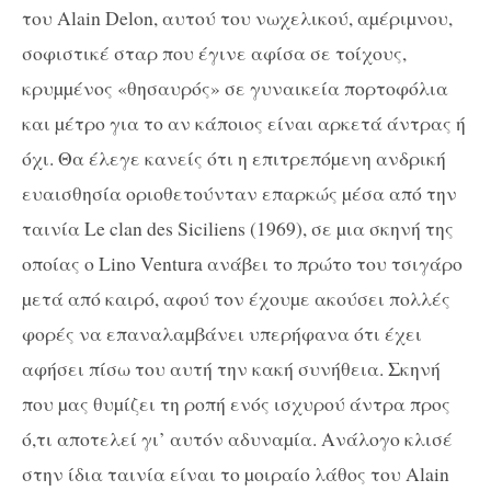
του Alain Delon, αυτού του νωχελικού, αµέριµνου,
σοφιστικέ σταρ που έγινε αφίσα σε τοίχους,
κρυµµένος «θησαυρός» σε γυναικεία πορτοφόλια
και µέτρο για το αν κάποιος είναι αρκετά άντρας ή
όχι. Θα έλεγε κανείς ότι η επιτρεπόµενη ανδρική
ευαισθησία οριοθετούνταν επαρκώς µέσα από την
ταινία Le clan des Siciliens (1969), σε µια σκηνή της
οποίας ο Lino Ventura ανάβει το πρώτο του τσιγάρο
µετά από καιρό, αφού τον έχουµε ακούσει πολλές
φορές να επαναλαµβάνει υπερήφανα ότι έχει
αφήσει πίσω του αυτή την κακή συνήθεια. Σκηνή
που µας θυµίζει τη ροπή ενός ισχυρού άντρα προς
ό,τι αποτελεί γι’ αυτόν αδυναµία. Ανάλογο κλισέ
στην ίδια ταινία είναι το µοιραίο λάθος του Alain