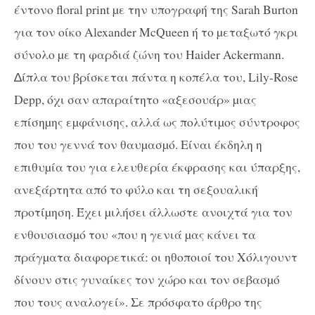
έντονο floral print µε την υπογραφή της Sarah Burton
για τον οίκο Alexander McQueen ή το µεταξωτό γκρι
σύνολο µε τη φαρδιά ζώνη του Haider Ackermann.
∆ίπλα του βρίσκεται πάντα η κοπέλα του, Lily-Rose
Depp, όχι σαν απαραίτητο «αξεσουάρ» µιας
επίσηµης εµφάνισης, αλλά ως πολύτιµος σύντροφος
που του γεννά τον θαυµασµό. Είναι έκδηλη η
επιθυµία του για ελευθερία έκφρασης και ύπαρξης,
ανεξάρτητα από το φύλο και τη σεξουαλική
προτίµηση. Έχει µιλήσει άλλωστε ανοιχτά για τον
ενθουσιασµό του «που η γενιά µας κάνει τα
πράγµατα διαφορετικά: οι ηθοποιοί του Χόλιγουντ
δίνουν στις γυναίκες τον χώρο και τον σεβασµό
που τους αναλογεί». Σε πρόσφατο άρθρο της