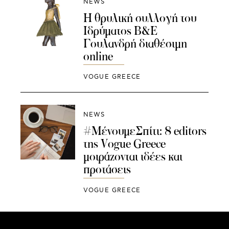
NEWS
H θρυλική συλλογή του
Ιδρύματος Β&Ε
Γουλανδρή διαθέσιμη
online
VOGUE GREECE
NEWS
#ΜένουμεΣπίτι: 8 editors
της Vogue Greece
μοιράζονται ιδέες και
προτάσεις
VOGUE GREECE