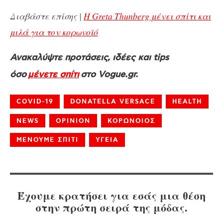
Διαβάστε επίσης |
Η Greta Thunberg μένει σπίτι και
μιλά για τον κορωνοϊό
Ανακαλύψτε προτάσεις, ιδέες και tips
όσο
μένετε σπίτι
στο Vogue.gr.
COVID-19
DONATELLA VERSACE
HEALTH
NEWS
OPINION
ΚΟΡΩΝΟΙΟΣ
ΜΕΝΟΥΜΕ ΣΠΙΤΙ
ΥΓΕΙΑ
Έχουμε κρατήσει για εσάς μια θέση
στην πρώτη σειρά της μόδας.