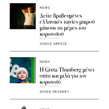
NEWS
Δείτε βραβευμένες
ελληνικές ταινίες μικρού
μήκους τις μέρες του
κορωνοϊού
VOGUE GREECE
NEWS
Η Greta Thunberg μένει
σπίτι και μιλά για τον
κορωνοϊό
SUSAN DEVANEY