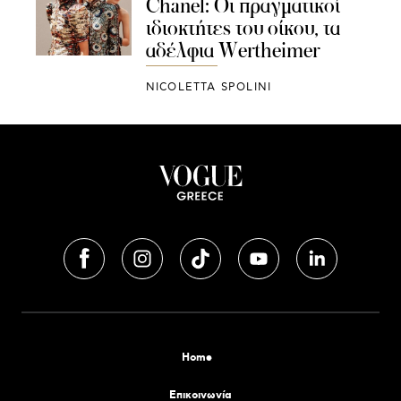
Chanel: Οι πραγματικοί
ιδιοκτήτες του οίκου, τα
αδέλφια Wertheimer
NICOLETTA SPOLINI
Home
Επικοινωνία