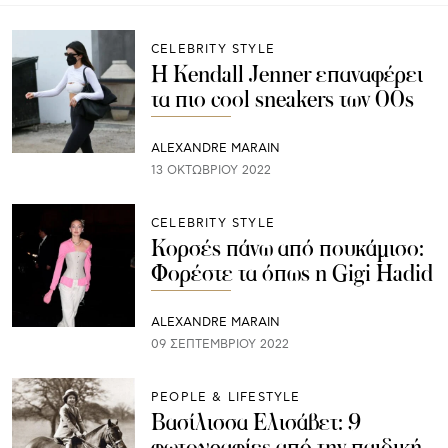
CELEBRITY STYLE
Η Kendall Jenner επαναφέρει
τα πιο cool sneakers των 00s
ALEXANDRE MARAIN
13 ΟΚΤΩΒΡΊΟΥ 2022
CELEBRITY STYLE
Κορσές πάνω από πουκάμισο:
Φορέστε τα όπως η Gigi Hadid
ALEXANDRE MARAIN
09 ΣΕΠΤΕΜΒΡΊΟΥ 2022
PEOPLE & LIFESTYLE
Βασίλισσα Ελισάβετ: 9
φωτογραφίες από την παιδική