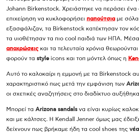
Johann Birkenstock. Χρειάστηκε να περάσει ένα 
επιχείρηση να κυκλοφορήσει
παπούτσια
με σόλα
εξασφάλιζαν, τα Birkenstock κατέκτησαν τον κόσ
τα υιοθέτησαν τα πιο cool παιδιά των ΗΠΑ. Μέ
αποχρώσεις
και τα τελευταία χρόνια θεωρούνται 
φορούν τα
style
icons και τοπ μόντελ όπως η
Ken
Αυτό το καλοκαίρι η εμμονή με τα Birkenstock αυ
χαρακτηριστικό πως μετά την εμφάνιση των
Ariz
οι σχετικές αναζητήσεις στο διαδίκτυο αυξήθηκ
Μπορεί τα
Arizona sandals
να είναι κυρίως καλοκ
και με κάλτσες. Η Kendall Jenner όμως μας έδειξ
δείχνουν πως βρήκαμε ήδη τα cool shoes της
νέα