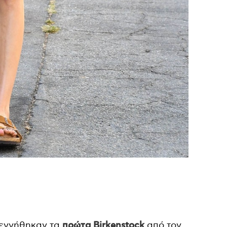
γεννήθηκαν τα
πρώτα Birkenstock
από τον