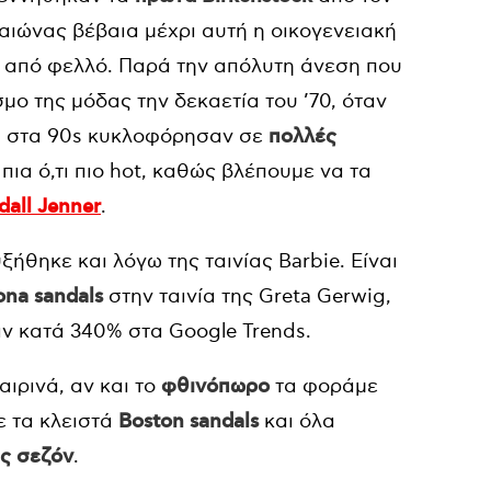
αιώνας βέβαια μέχρι αυτή η οικογενειακή
 από φελλό. Παρά την απόλυτη άνεση που
μο της μόδας την δεκαετία του ’70, όταν
σα στα 90s κυκλοφόρησαν σε
πολλές
πια ό,τι πιο hot, καθώς βλέπουμε να τα
dall
Jenner
.
ξήθηκε και λόγω της ταινίας Barbie. Είναι
ona sandals
στην ταινία της Greta Gerwig,
αν κατά 340% στα Google Trends.
αιρινά, αν και το
φθινόπωρο
τα φοράμε
ε τα κλειστά
Boston sandals
και όλα
ς σεζόν
.