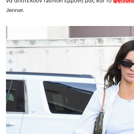
να αποτελούν fashion εμμονή μας και το
φθινόπ
Jenner.