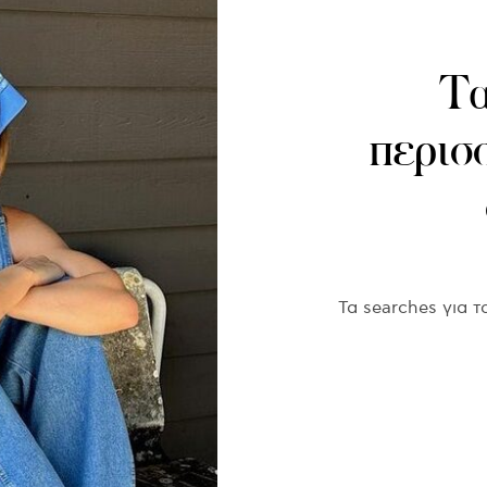
Τα
περισ
Τα searches για 