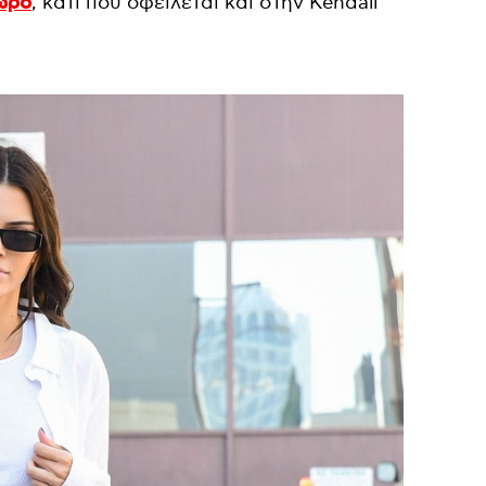
ωρο
, κάτι που οφείλεται και στην Kendall