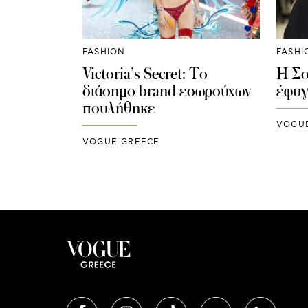
FASHION
FASHI
Victoria’s Secret: Το
Η Σο
διάσημο brand εσωρούχων
έφυγ
πουλήθηκε
VOGU
VOGUE GREECE