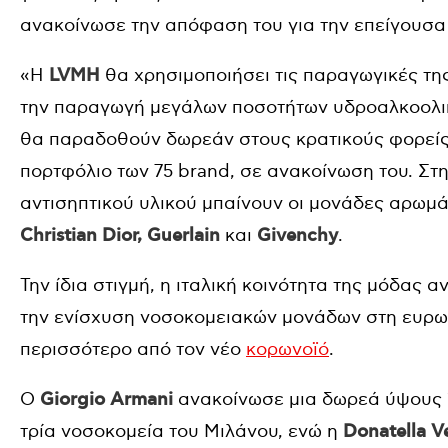
ανακοίνωσε την απόφαση του για την επείγουσα
«Η
LVMH
θα χρησιμοποιήσει τις παραγωγικές τη
την παραγωγή μεγάλων ποσοτήτων υδροαλκοολικο
θα παραδοθούν δωρεάν στους κρατικούς φορείς 
πορτφόλιο των 75 brand, σε ανακοίνωση του. Στ
αντισηπτικού υλικού μπαίνουν οι μονάδες αρωμ
Christian Dior, Guerlain
και
Givenchy
.
Την ίδια στιγμή, η ιταλική κοινότητα της μόδας α
την ενίσχυση νοσοκομειακών μονάδων στη ευρωπ
περισσότερο από τον νέο
κορωνοϊό
.
Ο
Giorgio Armani
ανακοίνωσε μια δωρεά ύψους 1
τρία νοσοκομεία του Μιλάνου, ενώ η
Donatella V