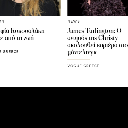
ON
NEWS
φία Κοκοσαλάκη
James Turlington: Ο
ε από τη ζωή
ανιψιός της Christy
ακολουθεί καριέρα στο
μόντελινγκ
E GREECE
VOGUE GREECE