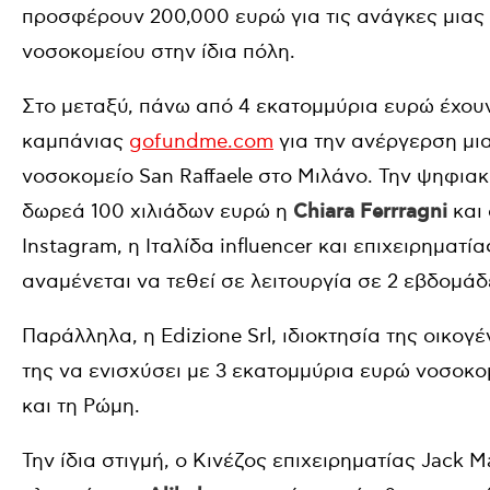
προσφέρουν 200,000 ευρώ για τις ανάγκες μιας
νοσοκομείου στην ίδια πόλη.
Στο μεταξύ, πάνω από 4 εκατομμύρια ευρώ έχου
καμπάνιας
gofundme.com
για την ανέργερση μι
νοσοκομείο San Raffaele στο Μιλάνο. Την ψηφια
δωρεά 100 χιλιάδων ευρώ η
Chiara Ferrragni
και 
Instagram, η Ιταλίδα influencer και επιχειρηματ
αναμένεται να τεθεί σε λειτουργία σε 2 εβδομάδ
Παράλληλα, η Edizione Srl, ιδιοκτησία της οικογ
της να ενισχύσει με 3 εκατομμύρια ευρώ νοσοκο
και τη Ρώμη.
Την ίδια στιγμή, ο Κινέζος επιχειρηματίας Jack