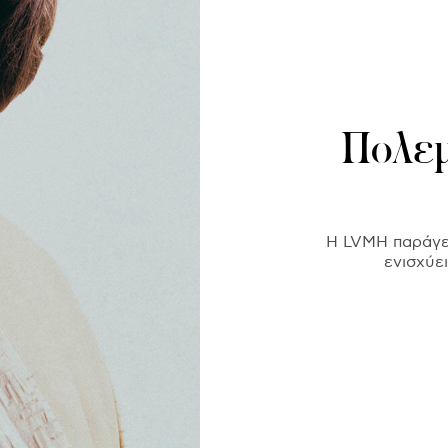
Πολεμ
Η LVMH παράγει
ενισχύε