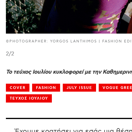
©PHOTOGRAPHER: YORGOS LANTHIMOS | FASHION EDI
2
/2
Το τεύχος Ιουλίου κυκλοφορεί με την Καθημερινή
COVER
FASHION
JULY ISSUE
VOGUE GRE
ΤΕΥΧΟΣ ΙΟΥΛΙΟΥ
Έχουμε κρατήσει για εσάς μια θέσ