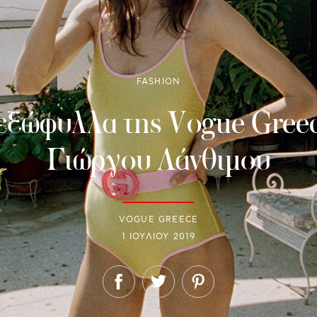
FASHION
α εξώφυλλα της Vogue Gre
Γιώργου Λάνθιμου
VOGUE GREECE
1 ΙΟΥΛΊΟΥ 2019