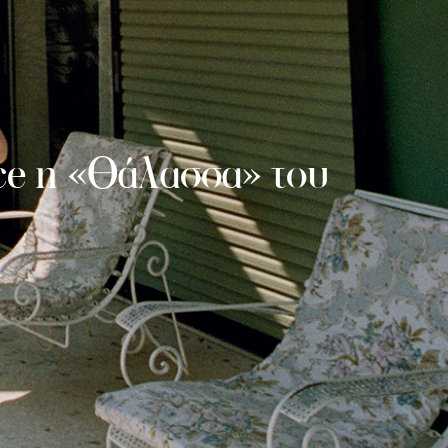
ece η «Θάλασσα» του