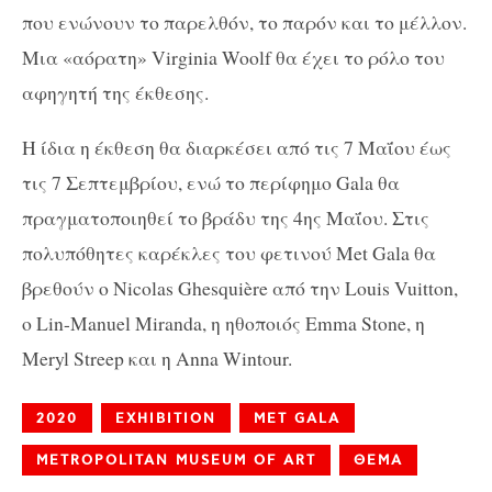
που ενώνουν το παρελθόν, το παρόν και το μέλλον.
Μια «αόρατη» Virginia Woolf θα έχει το ρόλο του
αφηγητή της έκθεσης.
Η ίδια η έκθεση θα διαρκέσει από τις 7 Μαΐου έως
τις 7 Σεπτεμβρίου, ενώ το περίφημo Gala θα
πραγματοποιηθεί το βράδυ της 4ης Μαΐου. Στις
πολυπόθητες καρέκλες του φετινού Met Gala θα
βρεθούν ο Nicolas Ghesquière από την Louis Vuitton,
ο Lin-Manuel Miranda, η ηθοποιός Emma Stone, η
Meryl Streep και η Anna Wintour.
2020
EXHIBITION
MET GALA
METROPOLITAN MUSEUM OF ART
ΘΕΜΑ