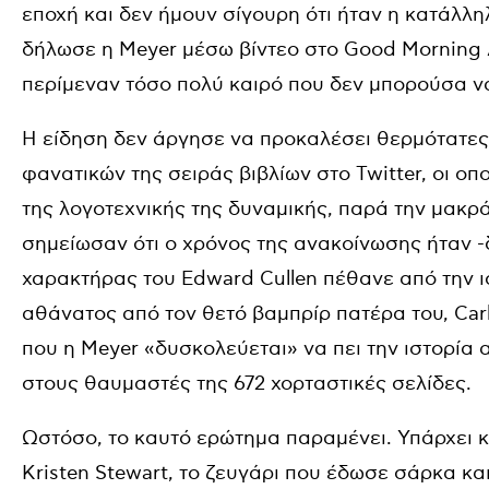
εποχή και δεν ήμουν σίγουρη ότι ήταν η κατάλληλ
δήλωσε η Meyer μέσω βίντεο στο Good Morning 
περίμεναν τόσο πολύ καιρό που δεν μπορούσα ν
Η είδηση δεν άργησε να προκαλέσει θερμότατες
φανατικών της σειράς βιβλίων στο Twitter, οι οπ
της λογοτεχνικής της δυναμικής, παρά την μακρ
σημείωσαν ότι ο χρόνος της ανακοίνωσης ήταν -
χαρακτήρας του Edward Cullen πέθανε από την ισ
αθάνατος από τον θετό βαμπρίρ πατέρα του, Carlis
που η Meyer «δυσκολεύεται» να πει την ιστορία 
στους θαυμαστές της 672 χορταστικές σελίδες.
Ωστόσο, το καυτό ερώτημα παραμένει. Υπάρχει κα
Kristen Stewart, το ζευγάρι που έδωσε σάρκα κα