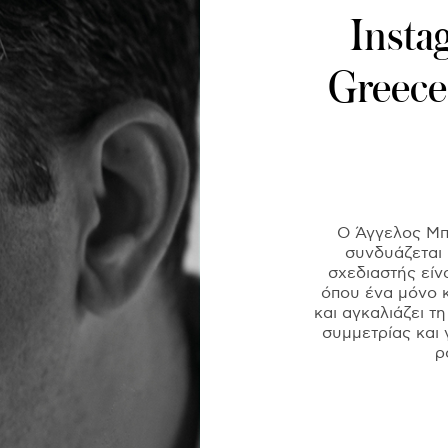
Insta
Greece
Ο Άγγελος Μπρ
συνδυάζεται 
σχεδιαστής είν
όπου ένα μόνο κ
και αγκαλιάζει τ
συμμετρίας και 
ρ