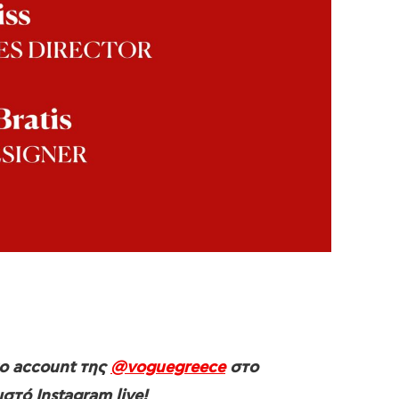
το account της
@voguegreece
στο
τό Instagram live!