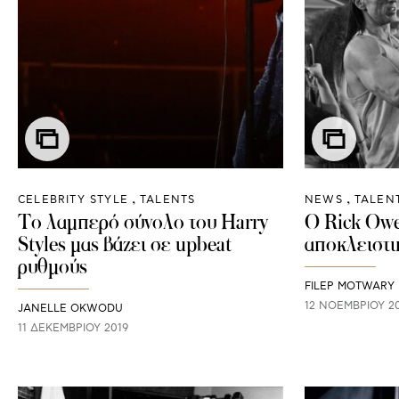
CELEBRITY STYLE
TALENTS
NEWS
TALEN
Το λαμπερό σύνολο του Harry
O Rick Owe
Styles μας βάζει σε upbeat
αποκλειστι
ρυθμούς
FILEP MOTWARY
12 ΝΟΕΜΒΡΊΟΥ 2
JANELLE OKWODU
11 ΔΕΚΕΜΒΡΊΟΥ 2019