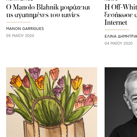
O Manolo Blahnik μοιράζεται
H Off-Whit
τις αγαπημένες του ταινίες
ξεσήκωσε α
Internet
MANON GARRIGUES
05 ΜΑΪ́ΟΥ 2020
ΕΛΙΝΑ ΔΗΜΗΤΡΙ
04 ΜΑΪ́ΟΥ 2020