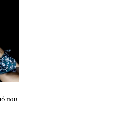
ιό που
ι