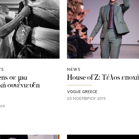
TS
NEWS
ns σε μια
House of Z: Τέλος εποχ
κή συνέντευξη
VOGUE GREECE
03 ΝΟΕΜΒΡΊΟΥ 2019
019