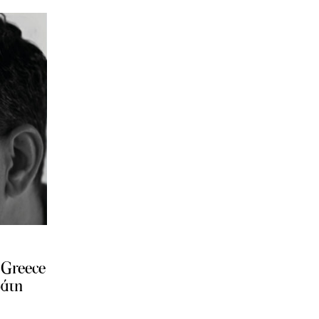
 Greece
ράτη