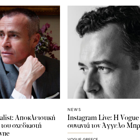
NEWS
alist: Αποκλειστική
Instagram Live: H Vogue
 του σχεδιαστή
συναντά τον Άγγελο Μπ
wne
VOGUE GREECE