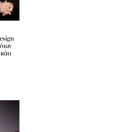
esign
 όταν
κάτι