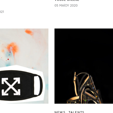
05 ΜΑΪ́ΟΥ 2020
021
NEWS
TALENTS