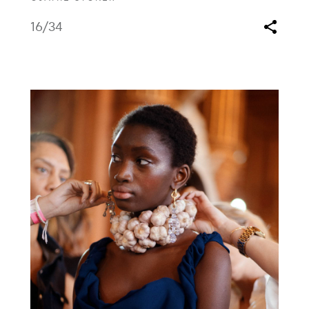
16
/34