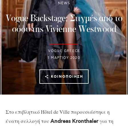
NEWS
Vogue Backstage: Στιγμές από το
σόου της Vivienne Westwood
VOGUE GREECE
1 ΜΑΡΤΊΟΥ 2020
ΚΟΙΝΟΠΟΊΗΣΗ
Στο επιβλητικό Hôtel de Ville παρουσιάστηκε η
ένατη συλλογή του
για τη
Andreas Kronthaler