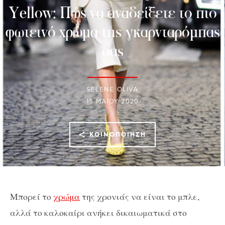
Yellow: Πώς να αναδείξετε το πιο
φωτεινό χρώμα της γκαρνταρόμπας
σας
SELENE OLIVA
15 ΜΑΪ́ΟΥ 2020
ΚΟΙΝΟΠΟΊΗΣΗ
Μπορεί το
χρώμα
της χρονιάς να είναι το μπλε,
αλλά το καλοκαίρι ανήκει δικαιωματικά στο