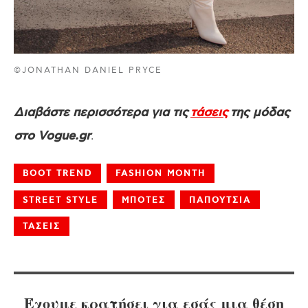
©JONATHAN DANIEL PRYCE
Διαβάστε περισσότερα για τις
τάσεις
της μόδας
.
στο Vogue.gr
BOOT TREND
FASHION MONTH
STREET STYLE
ΜΠΟΤΕΣ
ΠΑΠΟΥΤΣΙΑ
ΤΑΣΕΙΣ
Έχουμε κρατήσει για εσάς μια θέση