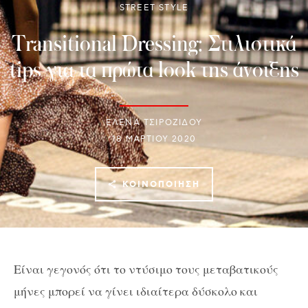
STREET STYLE
Transitional Dressing: Στιλιστικά
tips για τα πρώτα look της άνοιξης
ΈΛΕΝΑ ΤΣΙΡΟΖΊΔΟΥ
18 ΜΑΡΤΊΟΥ 2020
ΚΟΙΝΟΠΟΊΗΣΗ
Είναι γεγονός ότι το ντύσιμο τους μεταβατικούς
μήνες μπορεί να γίνει ιδιαίτερα δύσκολο και