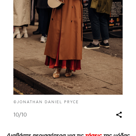
©JONATHAN DANIEL PRYCE
10
/10
Διαβάστε περισσότερα για τις
τάσεις
της μόδας