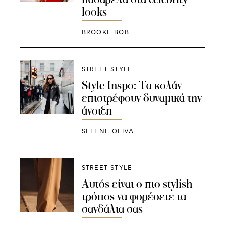
looks
BROOKE BOB
STREET STYLE
Style Inspo: Τα κολάν
επιστρέφουν δυναμικά την
άνοιξη
SELENE OLIVA
STREET STYLE
Αυτός είναι ο πιο stylish
τρόπος να φορέσετε τα
σανδάλια σας