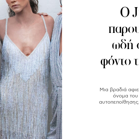
Ο J
παρου
ωδή 
φόντο 
Μια βραδιά αφιε
όνομα του 
αυτοπεποίθησης,