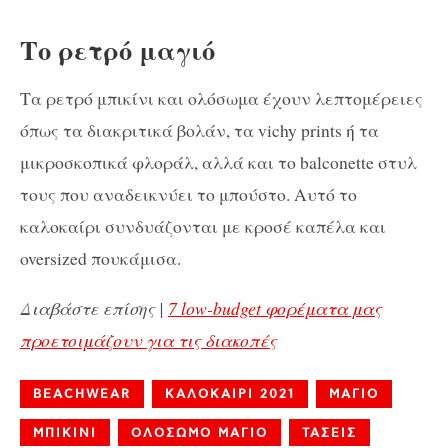
Το ρετρό μαγιό
Τα ρετρό μπικίνι και ολόσωμα έχουν λεπτομέρειες
όπως τα διακριτικά βολάν, τα vichy prints ή τα
μικροσκοπικά φλοράλ, αλλά και το balconette στυλ
τους που αναδεικνύει το μπούστο. Αυτό το
καλοκαίρι συνδυάζονται με κροσέ καπέλα και
oversized πουκάμισα.
Διαβάστε επίσης |
7 low-budget φορέματα μας
προετοιμάζουν για τις διακοπές
BEACHWEAR
ΚΑΛΟΚΑΙΡΙ 2021
ΜΑΓΙΟ
ΜΠΙΚΙΝΙ
ΟΛΟΣΩΜΟ ΜΑΓΙΟ
ΤΑΣΕΙΣ