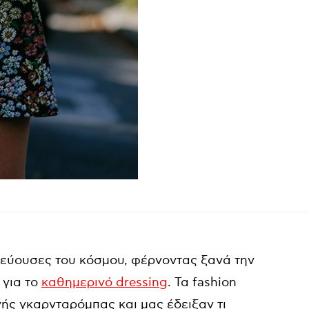
ωτεύουσες του κόσμου, φέρνοντας ξανά την
 για το
καθημερινό dressing
. Τα fashion
νής γκαρνταρόμπας και μας έδειξαν τι