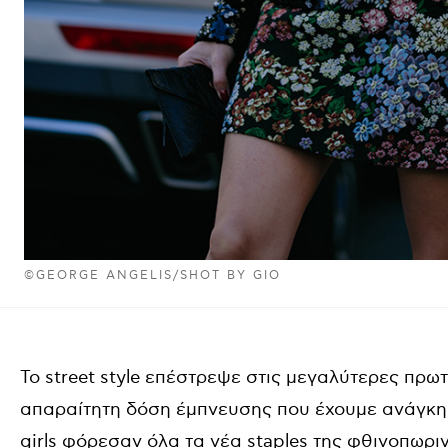
©GEORGE ANGELIS/SHOT BY GIO
Το street style επέστρεψε στις μεγαλύτερες πρ
απαραίτητη δόση έμπνευσης που έχουμε ανάγκη
girls φόρεσαν όλα τα νέα staples της φθινοπωρι