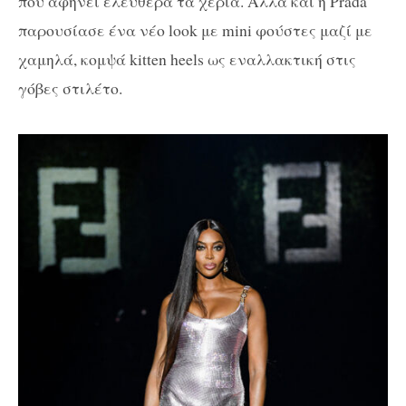
που αφήνει ελεύθερα τα χέρια. Αλλά και η
Prada
παρουσίασε ένα νέο
look
με
mini
φούστες μαζί με
χαμηλά, κομψά
kitten
heels
ως εναλλακτική στις
γόβες στιλέτο.