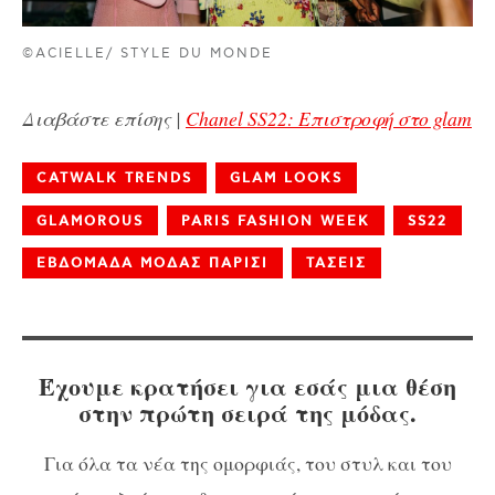
©ACIELLE/ STYLE DU MONDE
Διαβάστε επίσης |
Chanel SS22: Επιστροφή στο glam
CATWALK TRENDS
GLAM LOOKS
GLAMOROUS
PARIS FASHION WEEK
SS22
ΕΒΔΟΜΑΔΑ ΜΟΔΑΣ ΠΑΡΙΣΙ
ΤΑΣΕΙΣ
Έχουμε κρατήσει για εσάς μια θέση
στην πρώτη σειρά της μόδας.
Για όλα τα νέα της ομορφιάς, του στυλ και του