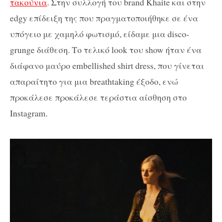
τακούνια
.
Στην
συλλογή του brand Khaite
και
στην
edgy
επίδειξη
της
που πραγματοποιήθηκε σε ένα
υπόγειο με χαμηλό φωτισμό,
είδαμε
μια
disco-
grunge
διάθεση
.
Το τελικό
look
του show ήταν ένα
διάφανο μαύρο
embellished
shirt dress,
που γίνεται
απαραίτητο για μια breathtaking
έξοδο, ενώ
προκάλεσε προκάλεσε τεράστια αίσθηση στο
Instagra
m
.