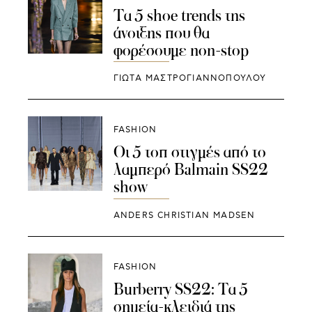
Τα 5 shoe trends της
άνοιξης που θα
φορέσουμε non-stop
ΓΙΩΤΑ ΜΑΣΤΡΟΓΙΑΝΝΟΠΟΥΛΟΥ
FASHION
Οι 5 τοπ στιγμές από το
λαμπερό Balmain SS22
show
ANDERS CHRISTIAN MADSEN
FASHION
Burberry SS22: Τα 5
σημεία-κλειδιά της