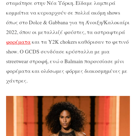
σταμάτησε στην Νέα Υόρκη. Είδαμε λαμπερά
κομμάτια να κυριαρχούν σε πολλά ακόμη
shows
όπως στο Dolce & Gabbana για τη Άνοιξη/Καλοκαίρι
2022, όπου οι μεταλλιζέ φούστες, τα αστραφτερά
φορέματα
και τα
Y2K chokers
καθόρισαν το φετινό
show
. Ο
GCD
S
συνδύασε κρύσταλλα με
μια
streetwear
στροφή, ενώ ο
Balmain
παρουσίασε μίνι
φορέματα και ολόσωμες φόρμες
διακοσμημένες με
χάντρες.