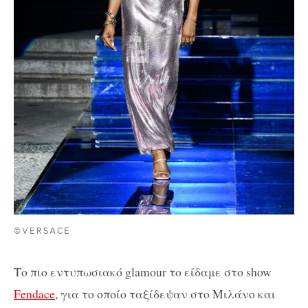
©VERSACE
Το
πιο
εντυπωσιακό
glamour
το
είδαμε
στο
show
Fendace
, για το οποίο
ταξίδεψαν
στο
Μιλάνο
και