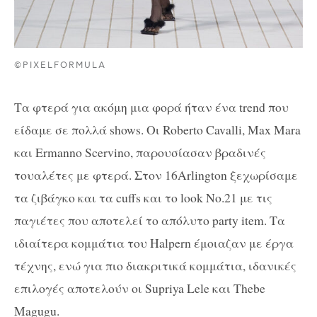
©PIXELFORMULA
Τα φτερά για ακόμη μια φορά ήταν ένα
trend
που
είδαμε σε πολλά
shows
. Οι
Roberto
Cavalli
,
Max
Mara
και
Ermanno
Scervino
, παρουσίασαν βραδινές
τουαλέτες με φτερά. Στον
16Arlington
ξεχωρίσαμε
τα ζιβάγκο και τα
cuffs
και το
look
No
.21 με τις
παγιέτες που αποτελεί το απόλυτο
party
item
. Τα
ιδιαίτερα κομμάτια του
Halpern
έμοιαζαν με έργα
τέχνης, ενώ για πιο διακριτικά κομμάτια, ιδανικές
επιλογές αποτελούν οι
Supriya Lele
και
Thebe
Magugu
.