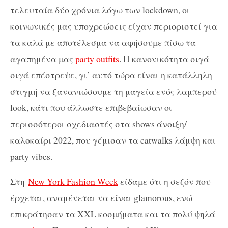
τελευταία δύο χρόνια λόγω των
lockdown,
οι
κοινωνικές μας υποχρεώσεις είχαν περιοριστεί για
τα καλά με αποτέλεσμα να αφήσουμε πίσω τα
αγαπημένα μας
party
outfits
. Η κανονικότητα σιγά
σιγά επέστρεψε, γι’ αυτό τώρα είναι η κατάλληλη
στιγμή να ξανανιώσουμε τη μαγεία ενός λαμπερού
look, κάτι που
άλλωστε επιβεβαίωσαν οι
περισσότεροι σχεδιαστές στα
shows
άνοιξη/
καλοκαίρι 2022, που γέμισαν τα
catwalks
λάμψη και
party
vibes
.
Στη
New York Fashion Week
είδαμε
ότι
η
σεζόν
που
έρχεται, αναμένεται
να
είναι
glamorous,
ενώ
επικράτησαν
τα
XXL
κοσμήματα
και
τα
πολύ ψηλά