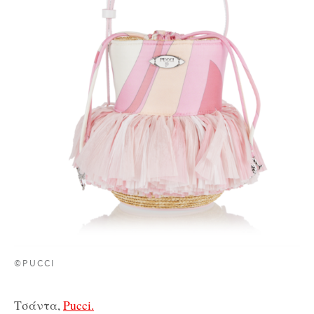
©PUCCI
Τσάντα,
Pucci.