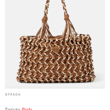
©PRADA
Τσάντα,
Prada.