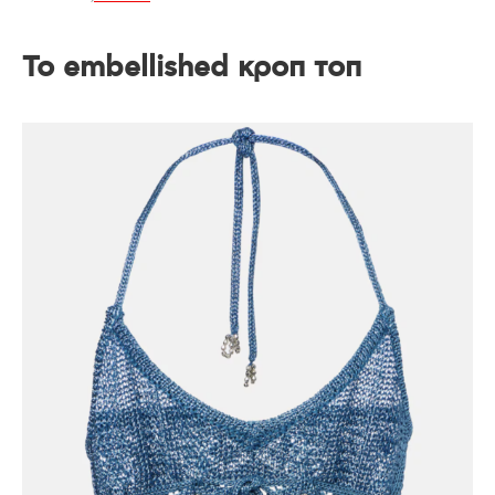
To embellished κροπ τοπ