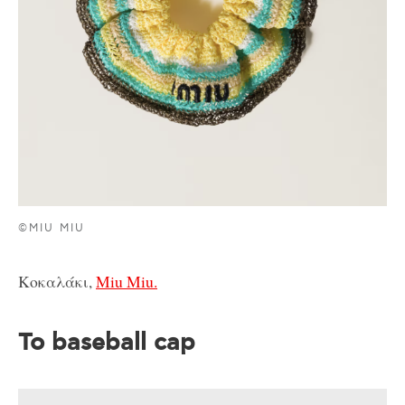
©MIU MIU
Κοκαλάκι,
Miu Miu.
Το baseball cap