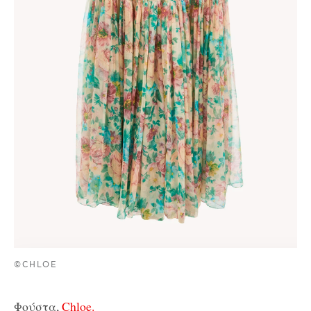
©CHLOE
Φούστα,
Chloe.