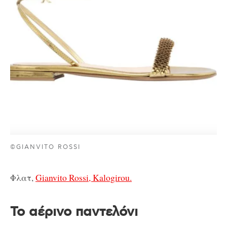
©GIANVITO ROSSI
Φλατ,
Gianvito Rossi, Kalogirou.
Το αέρινο παντελόνι