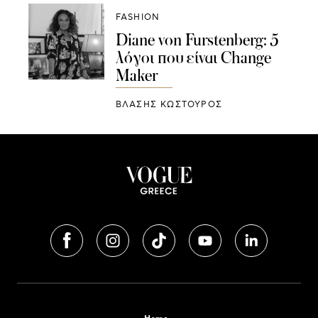
FASHION
Diane von Furstenberg: 5
λόγοι που είναι Change
Maker
ΒΛΑΣΗΣ ΚΩΣΤΟΥΡΟΣ