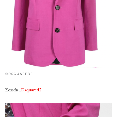
©DSQUARED2
Σακάκι,
Dsquared2