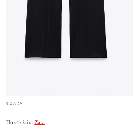
©ZARA
Παντελόνι,
Zara