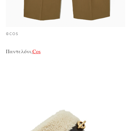
©COS
Παντελόνι,
Cos