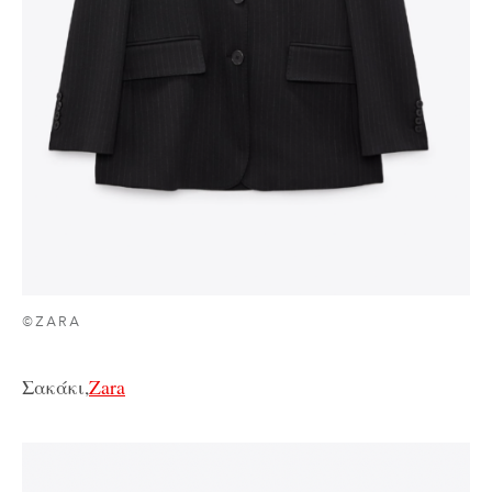
©ZARA
Σακάκι,
Zara