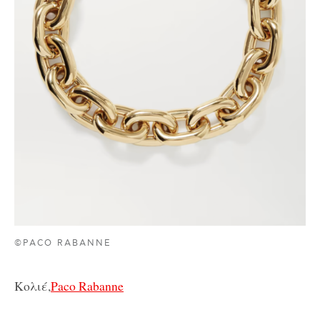
©PACO RABANNE
Κολιέ,
Paco Rabanne