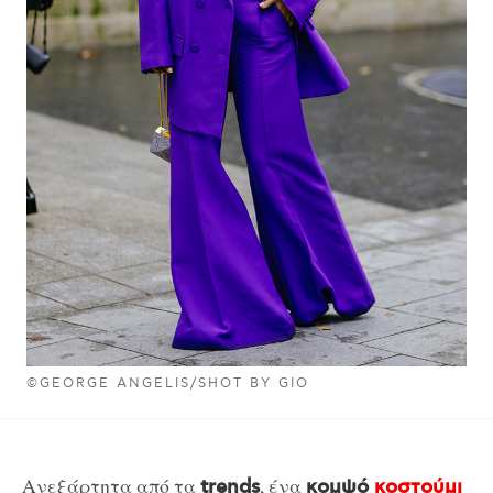
©GEORGE ANGELIS/SHOT BY GIO
Ανεξάρτητα από τα
, ένα
trends
κομψό
κοστούμι