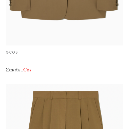
©COS
Σακάκι,
Cos