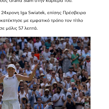
λους
Grand Slam
στην καριέρα του.
η 24χρονη
Iga Swiatek
, επίσης Πρέσβειρα
 κατέκτησε με εμφατικό τρόπο τον τίτλο
ε μόλις 57 λεπτά.