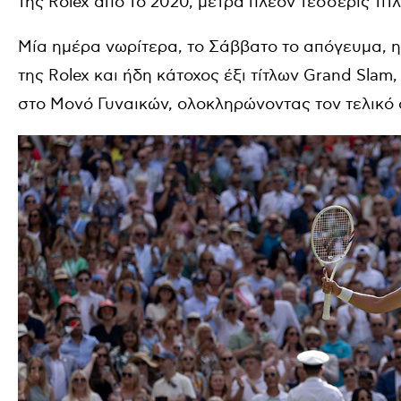
της
Rolex
από το 2020, μετρά πλέον τέσσερις τίτ
Μία ημέρα νωρίτερα, το Σάββατο το απόγευμα, 
της
Rolex
και ήδη κάτοχος έξι τίτλων
Grand Slam
,
στο Μονό Γυναικών, ολοκληρώνοντας τον τελικό σ