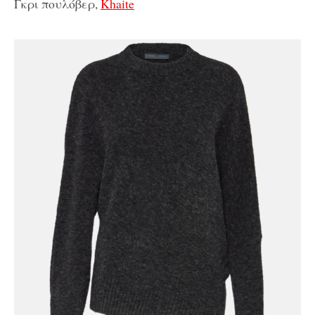
Γκρι πουλόβερ,
Khaite