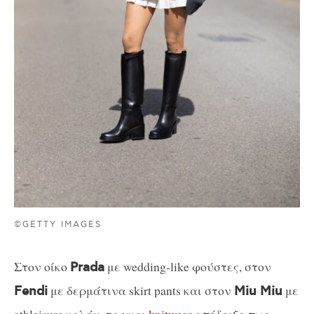
©GETTY IMAGES
Στον οίκο
με wedding-like φούστες, στον
Prada
με δερμάτινα skirt pants και στον
με
Fendi
Miu Miu
athleisure κολάν, το γκρι
knitwear
απέδειξε πως