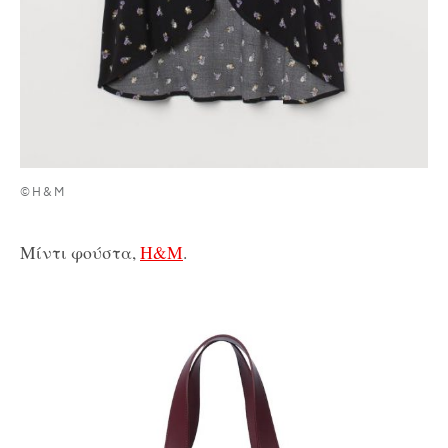
©H&M
Μίντι φούστα,
H&M
.