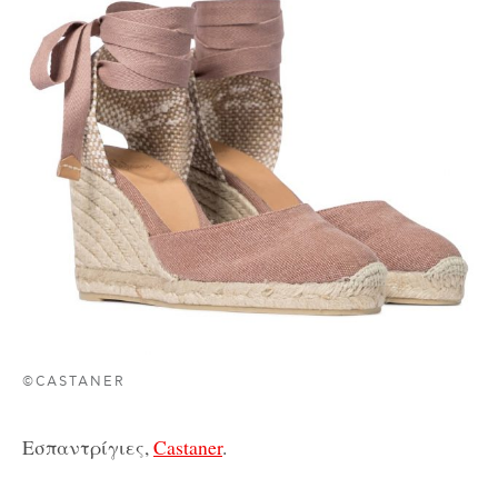
©CASTANER
Εσπαντρίγιες,
Castaner
.