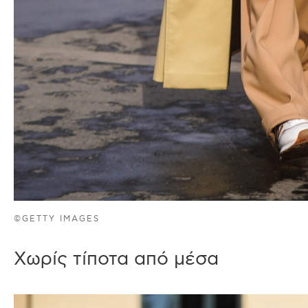
©GETTY IMAGES
Xωρίς τίποτα από μέσα