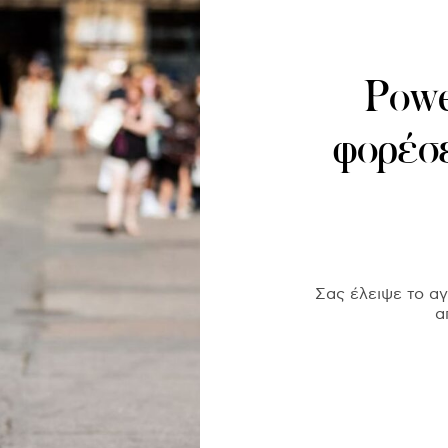
Powe
φορέσε
Σας έλειψε το α
α