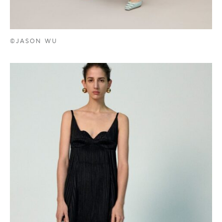
©JASON WU