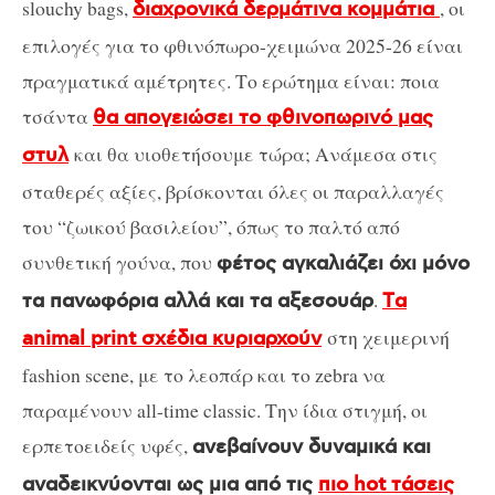
slouchy bags,
, οι
διαχρονικά δερμάτινα κομμάτια
επιλογές για το φθινόπωρο-χειμώνα 2025-26 είναι
πραγματικά αμέτρητες. Το ερώτημα είναι: ποια
τσάντα
θα απογειώσει το φθινοπωρινό μας
και θα υιοθετήσουμε τώρα; Ανάμεσα στις
στυλ
σταθερές αξίες, βρίσκονται όλες οι παραλλαγές
του “ζωικού βασιλείου”, όπως το παλτό από
συνθετική γούνα, που
φέτος αγκαλιάζει όχι μόνο
.
τα πανωφόρια αλλά και τα αξεσουάρ
Tα
στη χειμερινή
animal print σχέδια κυριαρχούν
fashion scene, με το λεοπάρ και το zebra να
παραμένουν all-time classic. Την ίδια στιγμή, οι
ερπετοειδείς υφές,
ανεβαίνουν δυναμικά και
αναδεικνύονται ως μια από τις
πιο hot τάσεις