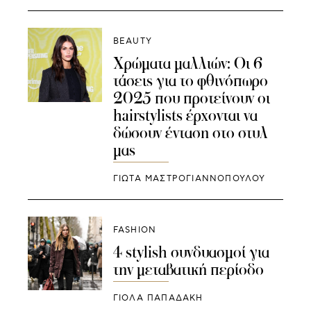
BEAUTY
Χρώματα μαλλιών: Οι 6
τάσεις για το φθινόπωρο
2025 που προτείνουν οι
hairstylists έρχονται να
δώσουν ένταση στο στυλ
μας
ΓΙΩΤΑ ΜΑΣΤΡΟΓΙΑΝΝΟΠΟΥΛΟΥ
FASHION
4 stylish συνδυασμοί για
την μεταβατική περίοδο
ΓΙΌΛΑ ΠΑΠΑΔΆΚΗ