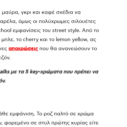
α μαύρα, γκρι και καφέ σχέδια να
σαρέλα, όμως οι πολύχρωμες σιλουέτες
hool εμφανίσεις του street style. Από το
μπλε, το cherry και το lemon yellow, ας
νες
αποχρώσεις
που θα ανανεώσουν το
εζόν.
alks με τα 5 key-χρώματα που πρέπει να
όν.
κάθε εμφάνιση. Το ροζ παλτό σε χρώμα
ν, φορεμένο σε στυλ πρώτης κυρίας είτε