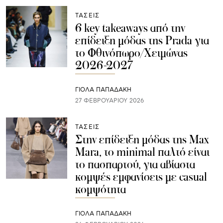
ΤΑΣΕΙΣ
6 key takeaways από την
επίδειξη μόδας της Prada για
το Φθινόπωρο/Χειμώνας
2026-2027
ΓΙΌΛΑ ΠΑΠΑΔΆΚΗ
27 ΦΕΒΡΟΥΑΡΊΟΥ 2026
ΤΑΣΕΙΣ
Στην επίδειξη μόδας της Max
Mara, το minimal παλτό είναι
το πασπαρτού, για αβίαστα
κομψές εμφανίσεις με casual
κομψότητα
ΓΙΌΛΑ ΠΑΠΑΔΆΚΗ