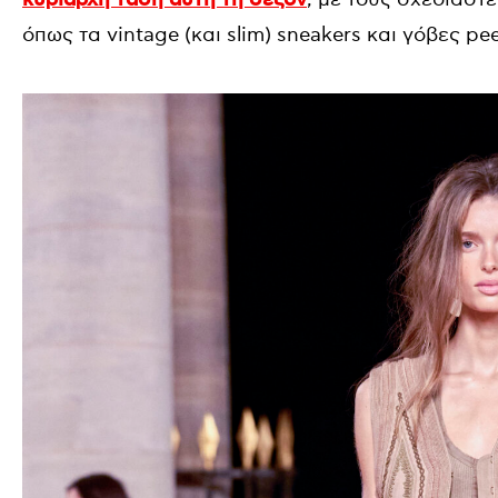
κυρίαρχη τάση αυτή τη σεζόν
όπως τα vintage (και slim) sneakers και γόβες pe