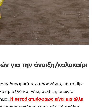
ών για την άνοιξη/καλοκαίρι
υν δυναμικά στο προσκήνιο, με τα flip-
λογή, αλλά και νέες αφίξεις όπως οι
χήμα.
Η ρετρό ατμόσφαιρα είναι μια άλλη
ές να επαναφέρουν νοσταλγικά σχέδια