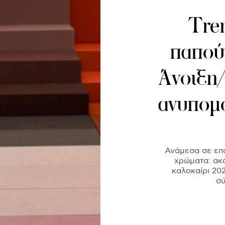
Tre
παπούτ
Άνοιξη
ανυπομ
Ανάμεσα σε επ
χρώματα: ακ
καλοκαίρι 20
σύ