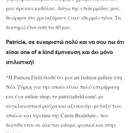
μου άρεσαν καθόλου. Λόγω της επιδερμίδας μου,
θεώρησα ότι χρειαζόμουν έναν «θερμό» τόνο. Τα
διατηρώ έτσι από τα 40 μου.
Patricia
, σε ευχαριστώ πολύ και να σου πω ότι
είσαι ο
ne of a kind
έμπνευση και όχι μόνο
στιλιστική!
*Η
Patricia
Field
διαθέτει μια
art
fashion
gallery
στη
Νέα Υόρκη για την οποία είναι πολύ υπερήφανη
και ένα
online
shop
, το patriciafield.com/, με
συγκλονιστικά ρούχα και αξεσουάρ -μεταξύ των
οποίων και την
tutu
της
Carrie
Bradshaw
–
που
διατίθενται σε όλο τον κόσμο, φυσικά και στην