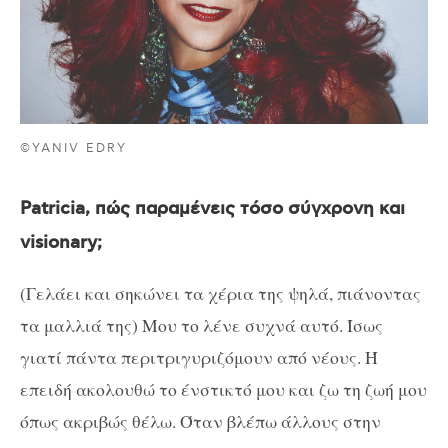
©YANIV EDRY
Patricia
, πώς παραμένεις τόσο σύγχρονη και
visionary
;
(Γελάει και σηκώνει τα χέρια της ψηλά, πιάνοντας
τα μαλλιά της)
M
ου το λένε συχνά αυτό. Ίσως
γιατί πάντα περιτριγυριζόμουν από νέους. Ή
επειδή ακολουθώ το ένστικτό μου και ζω τη ζωή μου
όπως ακριβώς θέλω. Όταν βλέπω άλλους στην