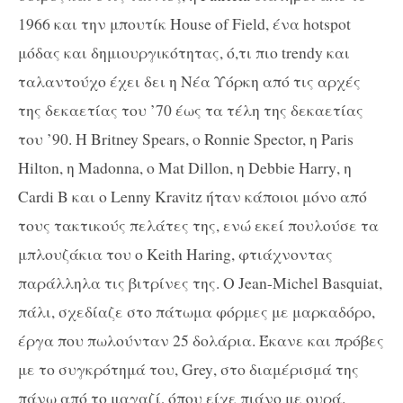
1966 και την μπουτίκ
House of Field
, ένα
hotspot
μόδας και δημιουργικότητας, ό,τι πιο
trendy
και
ταλαντούχο έχει δει η Νέα Υόρκη από τις αρχές
της δεκαετίας του ’70 έως τα τέλη της δεκαετίας
του ’90. Η
Britney Spears
, ο
Ronnie Spector,
η
Paris
Hilton
, η
Madonna
,
o Mat Dillon
, η
Debbie Harry
, η
Cardi B
και ο
Lenny Kravitz
ήταν κάποιοι μόνο από
τους τακτικούς πελάτες της, ενώ εκεί πουλούσε τα
μπλουζάκια του ο
Keith Haring
, φτιάχνοντας
παράλληλα τις βιτρίνες της. Ο
Jean-Michel Basquiat
,
πάλι,
σχεδίαζε στο πάτωμα φόρμες με μαρκαδόρο,
έργα που πωλούνταν 25 δολάρια. Έκανε και πρόβες
με το συγκρότημά του,
Grey
, στο διαμέρισμά της
πάνω από το μαγαζί, όπου είχε πιάνο με ουρά.