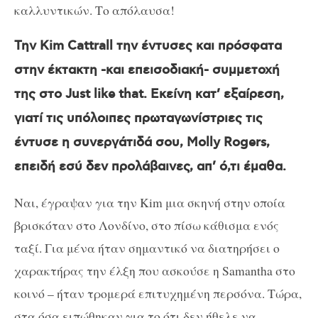
καλλυντικών. Το απόλαυσα!
Την
Kim Cattrall
την έντυσες και πρόσφατα
στην έκτακτη -και επεισοδιακή- συμμετοχή
της στο
Just like that
. Εκείνη κατ’ εξαίρεση,
γιατί τις υπόλοιπες πρωταγωνίστριες τις
έντυσε η συνεργάτιδά σου,
Molly Rogers
,
επειδή εσύ δεν προλάβαινες, απ’ ό,τι έμαθα.
Ναι, έγραψαν για την
Kim
μια σκηνή στην οποία
βρισκόταν στο Λονδίνο, στο πίσω κάθισμα ενός
ταξί. Για μένα ήταν σημαντικό να διατηρήσει ο
χαρακτήρας την έλξη που ασκούσε η
Samantha
στο
κοινό – ήταν τρομερά επιτυχημένη περσόνα.
T
ώρα,
στα όσα ειπώθηκαν για το ότι δεν ήθελε να