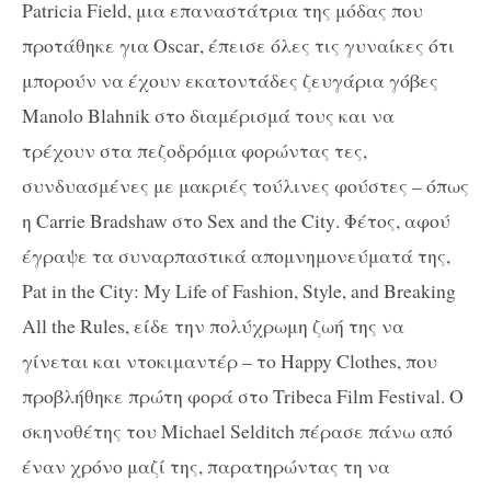
Patricia Field
, μια επαναστάτρια της μόδας που
προτάθηκε για
Oscar
, έπεισε όλες τις γυναίκες ότι
μπορούν να έχουν εκατοντάδες ζευγάρια γόβες
Manolo Blahnik
στο διαμέρισμά τους και να
τρέχουν στα πεζοδρόμια φορώντας τες,
συνδυασμένες με μακριές τούλινες φούστες – όπως
η
Carrie Bradshaw
στο
Sex and the City
. Φέτος, αφού
έγραψε τα συναρπαστικά απομνημονεύματά της,
Pat in the City
:
My Life of Fashion
,
Style
,
and Breaking
All the Rules
, είδε την πολύχρωμη ζωή της να
γίνεται και ντοκιμαντέρ – το Η
appy Clothes
, που
προβλήθηκε πρώτη φορά στο
Tribeca Film Festival
. Ο
σκηνοθέτης του
Michael Selditch
πέρασε πάνω από
έναν χρόνο μαζί της, παρατηρώντας τη να