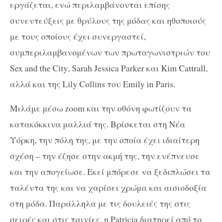
εργάζεται, ενώ περιλαμβάνονται επίσης
συνεντεύξεις με θρύλους της μόδας και ηθοποιούς
με τους οποίους έχει συνεργαστεί,
συμπεριλαμβανομένων των πρωταγωνιστριών του
Sex and the City
,
Sarah Jessica Parker
και
Kim Cattrall
,
αλλά
και της
Lily Collins
του
Emily in Paris
.
Μιλάμε μέσω
zoom
και την οθόνη φωτίζουν τα
κατακόκκινα μαλλιά της. Βρίσκεται στη Νέα
Υόρκη, την πόλη της, με την οποία έχει ιδιαίτερη
σχέση – την έζησε στην ακμή της, την ενέπνευσε
και την απογείωσε. Εκεί μπόρεσε να ξεδιπλώσει τα
ταλέντα της και να χαρίσει χρώμα και αισιοδοξία
στη μόδα. Παράλληλα με τις δουλειές της στις
σειρές και στις ταινίες, η
Patricia
διατηρεί από το