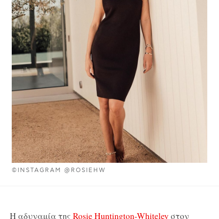
©INSTAGRAM @ROSIEHW
Η αδυναμία της
Rosie Huntington-Whiteley
στον