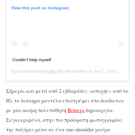
View this post on Instagram
Couldn’t help myself
A post shared by
Rosie HW
(@rosiehw) on
Jan 7, 2020 at 8:55am PST
Σήμερα, και μετά από 2 εβδομάδες «αποχής» από το
IG, το διάσημο μοντέλο επιστρέφει στο διαδίκτυο
με μία ακόμη πολυπόθητη
Bottega
δημιουργία.
Συγκεκριμένα, στην πιο πρόσφατη φωτογραφίας
της ποζάρει μέσα σε ένα one-shoulder μαύρο