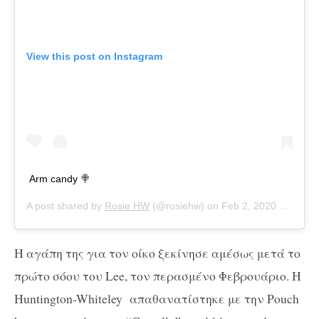
View this post on Instagram
Arm candy 🍭
A post shared by
Rosie HW
(@rosiehw) on
Feb 2, 2020 at 7:34am PST
H αγάπη της για τον οίκο ξεκίνησε αμέσως μετά το
πρώτο σόου του Lee, τον περασμένο Φεβρουάριο. Η
Huntington-Whiteley απαθανατίστηκε με την Pouch