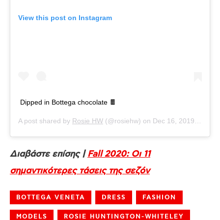
View this post on Instagram
Dipped in Bottega chocolate 🍫
A post shared by
Rosie HW
(@rosiehw) on
Dec 16, 2019 at 3:40pm PST
Διαβάστε επίσης |
Fall 2020: Οι 11
σημαντικότερες τάσεις της σεζόν
BOTTEGA VENETA
DRESS
FASHION
MODELS
ROSIE HUNTINGTON-WHITELEY