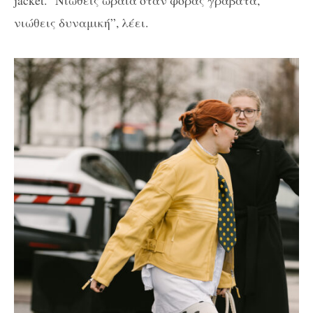
jacket. “Νιώθεις ωραία όταν φοράς γραβάτα,
νιώθεις δυναμική”, λέει.