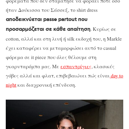
φορέματα που δεν σταμάτησε να φοράει ποτέ όσο
ήταν Δούκισσα του Σάσσεξ, το shirt dress
αποδεικνύεται passe partout που
. Κυρίως σε
προσαρμόζεται σε κάθε απαίτηση
cotton, αλλά και στη λινή ή silk εκδοχή του, η Markle
έχει καταφέρει να μεταμορφώσει αυτό το casual
φόρεμα σε it piece που όλες θέλουμε στη
γκαρνταρόμπα μας. Με
εσπαντρίγιες
, κλασικές
γόβες αλλά και φλατ, επιβεβαιώνει πώς είναι
day to
night
και διαχρονική επένδυση.