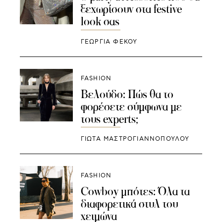
ξεχωρίσουν στα festive
look σας
ΓΕΩΡΓΙΑ ΦΕΚΟΥ
FASHION
Βελούδο: Πώς θα το
φορέσετε σύμφωνα με
τους experts;
ΓΙΩΤΑ ΜΑΣΤΡΟΓΙΑΝΝΟΠΟΥΛΟΥ
FASHION
Cowboy μπότες: Όλα τα
διαφορετικά στυλ του
χειμώνα