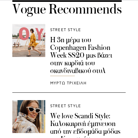
Vogue Recommends
STREET STYLE
Η 3η μέρα του
Copenhagen Fashion
Week SS20 μας βάζει
στην καρδιά του
σκανδιναβικού στυλ
ΜΥΡΤΩ ΤΡΙΧΕΙΛΗ
STREET STYLE
We love Scandi Style:
Καλοκαιρινή έμπνευση
από την εβδομάδα μόδας