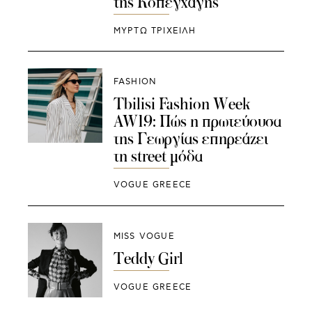
της Κοπεγχάγης
ΜΥΡΤΩ ΤΡΙΧΕΙΛΗ
FASHION
Tbilisi Fashion Week
AW19: Πώς η πρωτεύουσα
της Γεωργίας επηρεάζει
τη street μόδα
VOGUE GREECE
MISS VOGUE
Teddy Girl
VOGUE GREECE