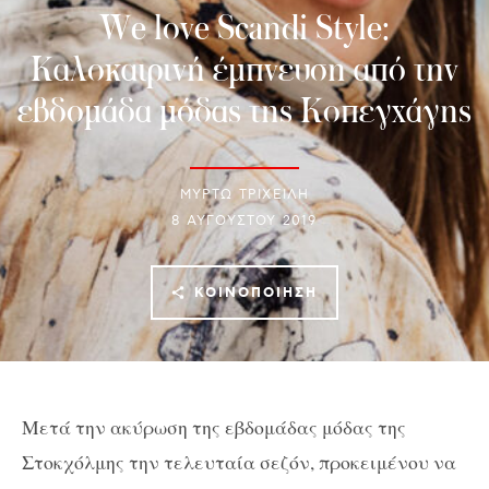
We love Scandi Style:
Καλοκαιρινή έμπνευση από την
εβδομάδα μόδας της Κοπεγχάγης
ΜΥΡΤΩ ΤΡΙΧΕΙΛΗ
8 ΑΥΓΟΎΣΤΟΥ 2019
ΚΟΙΝΟΠΟΊΗΣΗ
Μετά την ακύρωση της εβδομάδας μόδας της
Στοκχόλμης την τελευταία σεζόν, προκειμένου να