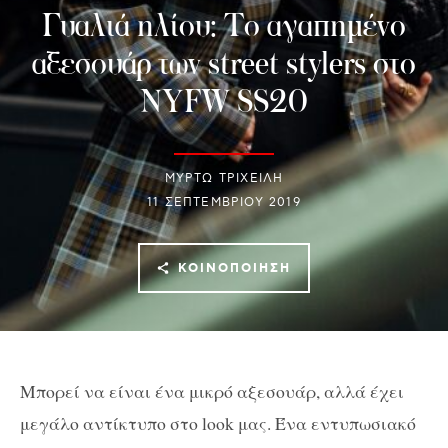
Γυαλιά ηλίου: Το αγαπημένο
αξεσουάρ των street stylers στο
NYFW SS20
ΜΥΡΤΩ ΤΡΙΧΕΙΛΗ
11 ΣΕΠΤΕΜΒΡΊΟΥ 2019
ΚΟΙΝΟΠΟΊΗΣΗ
Μπορεί να είναι ένα μικρό αξεσουάρ, αλλά έχει
μεγάλο αντίκτυπο στο look μας. Ένα εντυπωσιακό