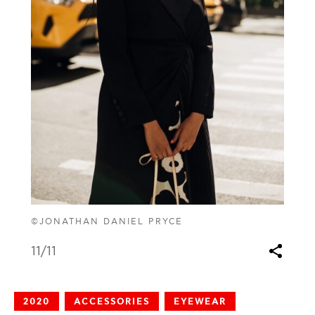
©JONATHAN DANIEL PRYCE
11
/11
2020
ACCESSORIES
EYEWEAR