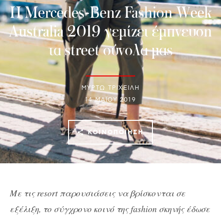
Η Mercedes-Benz Fashion Week
Australia 2019 γεμίζει έμπνευση
τα street σύνολα μας
ΜΥΡΤΩ ΤΡΙΧΕΙΛΗ
14 ΜΑΪ́ΟΥ 2019
ΚΟΙΝΟΠΟΊΗΣΗ
Με τις resort παρουσιάσεις να βρίσκονται σε
εξέλιξη, το σύγχρονο κοινό της fashion σκηνής έδωσε