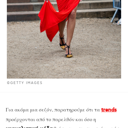
©GETTY IMAGES
Για ακόμα μια σεζόν, παρατηρούμε ότι τα
trends
προέρχονται από το παρελθόν και όσο η