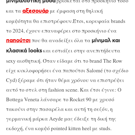
βρίσκεται στο προσκήνιο τόσο
μινιμαλιστική μόδα
και τα
με έμφαση στη θηλυκή
αξεσουάρ
κομψότητα θα επιστρέφουν.Έτσι, κορυφαία brands
το 2024, έχουν επαναφέρει στο προσκήνιο ένα
που θα αναδείξει όλα τα
παπούτσι
μίνιμαλ και
και εστιάζει στην ανεπιτήδευτα
κλασικά looks
sexy αισθητική. Όταν είδαμε ότι το brand The Row
είχε κυκλοφορήσει ένα παπούτσι Salomé (το σχέδιο
Cyd) ξέραμε ότι ήταν θέμα χρόνου να επιστρέψει
αυτό το στυλ στη fashion scene. Και έτσι έγινε: Ο
Bottega Veneta λάνσαρε το Rocket 90 με χρυσό
τακούνι στην πασαρέλα και αυτή τη σεζόν, η
γερμανική μάρκα Aeyde μας έδειξε τη δική της
εκδοχή, ένα κομψό pointed kitten heel με studs.