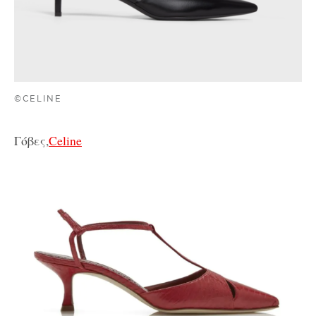
©CELINE
Γόβες,
Celine