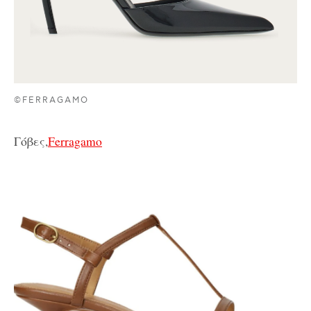
©FERRAGAMO
Γόβες,
Ferragamo