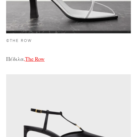
©THE ROW
Πέδιλα
,The Row