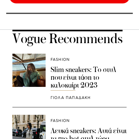
Vogue Recommends
FASHION
Slim sneakers: Το στυλ
που είναι τάση το
καλοκαίρι 2023
ΓΙΌΛΑ ΠΑΠΑΔΆΚΗ
FASHION
Λευκά sneakers: Αυτά είναι
τα πιο hot στυλ τώρα