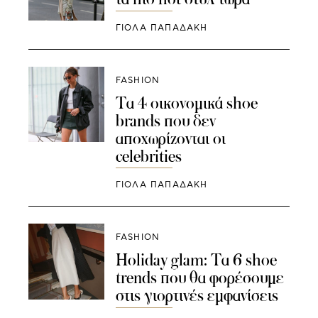
ΓΙΌΛΑ ΠΑΠΑΔΆΚΗ
FASHION
Τα 4 οικονομικά shoe
brands που δεν
αποχωρίζονται οι
celebrities
ΓΙΌΛΑ ΠΑΠΑΔΆΚΗ
FASHION
Holiday glam: Tα 6 shoe
trends που θα φορέσουμε
στις γιορτινές εμφανίσεις