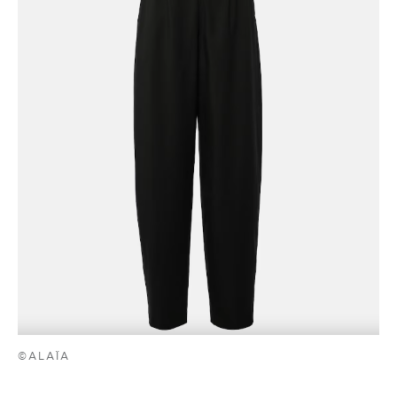
©ALAÏA