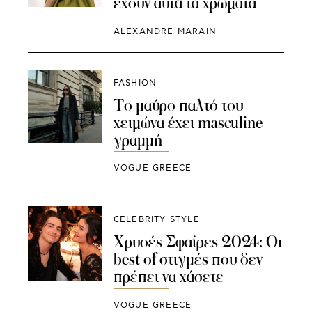
έχουν αυτά τα χρώματα
ALEXANDRE MARAIN
FASHION
Το μαύρο παλτό του
χειμώνα έχει masculine
γραμμή
VOGUE GREECE
CELEBRITY STYLE
Χρυσές Σφαίρες 2024: Οι
best of στιγμές που δεν
πρέπει να χάσετε
VOGUE GREECE