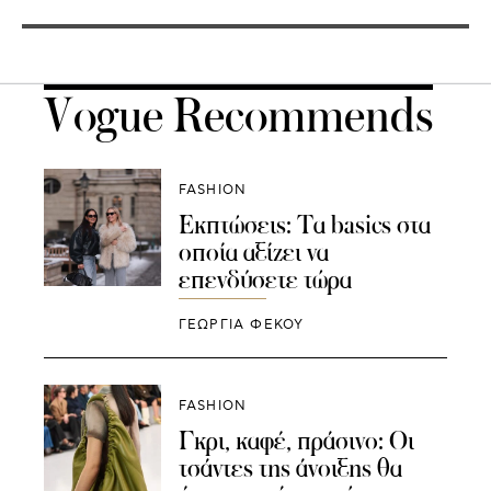
Vogue Recommends
FASHION
Εκπτώσεις: Tα basics στα
οποία αξίζει να
επενδύσετε τώρα
ΓΕΩΡΓΙΑ ΦΕΚΟΥ
FASHION
Γκρι, καφέ, πράσινο: Οι
τσάντες της άνοιξης θα