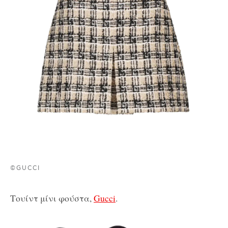
©GUCCI
Τουίντ μίνι φούστα,
Gucci
.