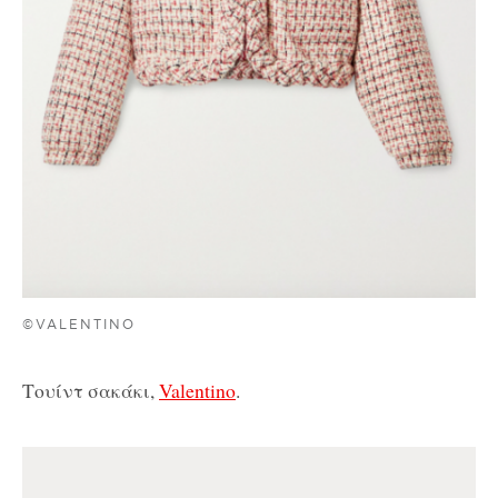
©VALENTINO
Τουίντ σακάκι,
Valentino
.