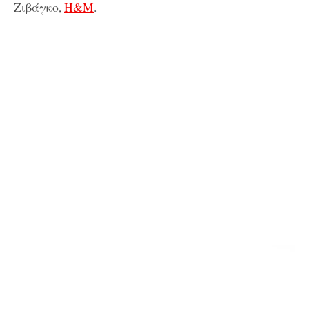
Ζιβάγκο,
H&M
.