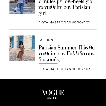
7 mules με low-heels για
να ντυθείτε σαν Parisian
girl
ΓΙΩΤΑ ΜΑΣΤΡΟΓΙΑΝΝΟΠΟΥΛΟΥ
FASHION
Parisian Summer: Πώς θα
ντυθείτε σαν Γαλλίδα στις
διακοπές;
ΓΙΩΤΑ ΜΑΣΤΡΟΓΙΑΝΝΟΠΟΥΛΟΥ