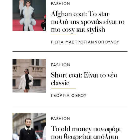
FASHION
Afghan coat: Το star
παλτό της χρονιάς είναι το
πιο cosy και stylish
ΓΙΩΤΑ ΜΑΣΤΡΟΓΙΑΝΝΟΠΟΥΛΟΥ
FASHION
Short coat: Είναι το νέο
classic
ΓΕΩΡΓΙΑ ΦΕΚΟΥ
FASHION
Το old money πανωφόρι
που θεωρείται απόλυτη