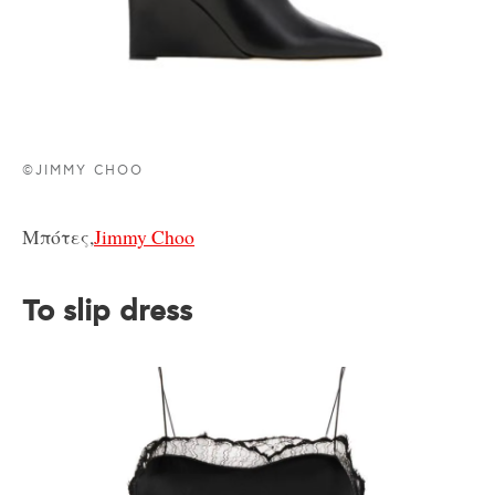
©JIMMY CHOO
Μπότες,
Jimmy Choo
Το slip dress