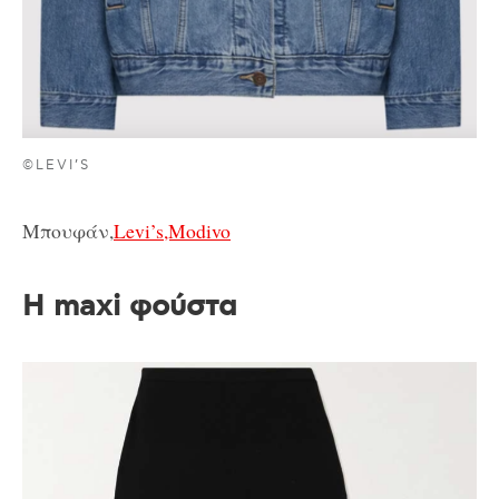
©LEVI’S
Μπουφάν,
Levi’s,Modivo
Η maxi φούστα