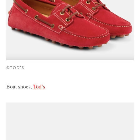
©TOD’S
Boat shoes,
Tod’s