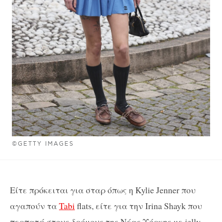
©GETTY IMAGES
Είτε πρόκειται για σταρ όπως η Kylie Jenner που
αγαπούν τα
Tabi
flats, είτε για την Irina Shayk που
περπατά στους δρόμους της Νέας Υόρκης με jelly