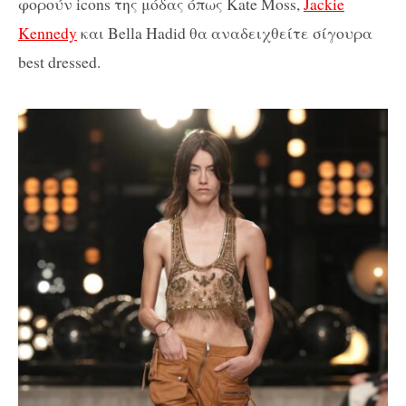
φορούν icons της μόδας όπως Kate Moss,
Jackie
Kennedy
και Bella Hadid θα αναδειχθείτε σίγουρα
best dressed.