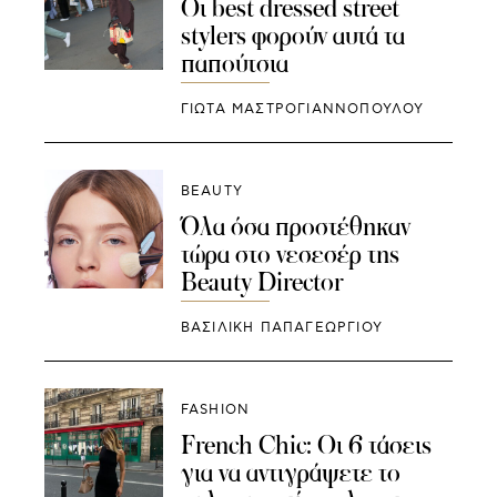
Οι best dressed street
stylers φορούν αυτά τα
παπούτσια
ΓΙΩΤΑ ΜΑΣΤΡΟΓΙΑΝΝΟΠΟΥΛΟΥ
BEAUTY
Όλα όσα προστέθηκαν
τώρα στο νεσεσέρ της
Beauty Director
ΒΑΣΙΛΙΚΗ ΠΑΠΑΓΕΩΡΓΙΟΥ
FASHION
French Chic: Οι 6 τάσεις
για να αντιγράψετε το